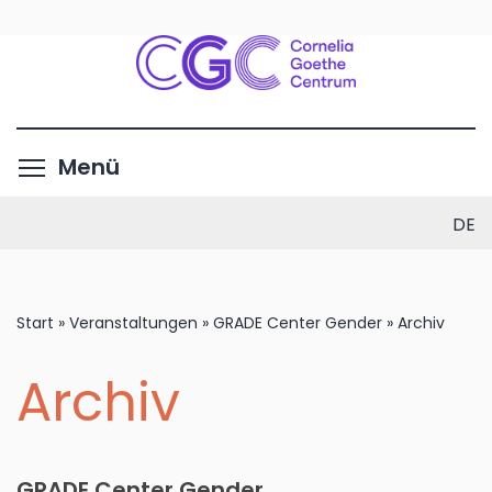
Direkt
zum
Inhalt
Menüsichtbarkeit umschalte
Menü
DE
Start
»
Veranstaltungen
»
GRADE Center Gender
»
Archiv
Archiv
GRADE Center Gender