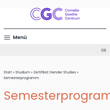
Direkt
zum
Inhalt
Menüsichtbarkeit umschalte
Menü
DE
Start
»
Studium
»
Zertifikat Gender Studies
»
Semesterprogramm
Semesterprogr