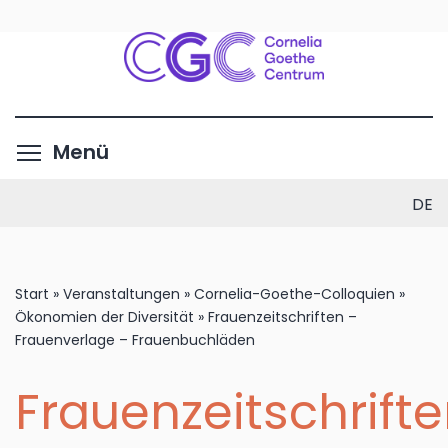
Direkt
zum
Inhalt
Menüsichtbarkeit umschalte
Menü
DE
Start
»
Veranstaltungen
»
Cornelia-Goethe-Colloquien
»
Ökonomien der Diversität
»
Frauenzeitschriften –
Frauenverlage – Frauenbuchläden
Frauenzeitschrift