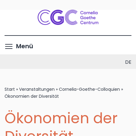
Direkt
zum
Inhalt
Menüsichtbarkeit umschalte
Menü
DE
Start
»
Veranstaltungen
»
Cornelia-Goethe-Colloquien
»
Ökonomien der Diversität
Ökonomien der