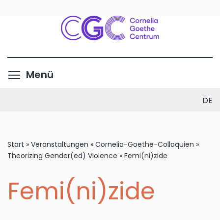
Direkt
zum
Inhalt
Menüsichtbarkeit umschalte
Menü
DE
Start
»
Veranstaltungen
»
Cornelia-Goethe-Colloquien
»
Theorizing Gender(ed) Violence
»
Femi(ni)zide
Femi(ni)zide