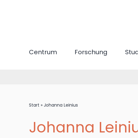
Direkt
zum
Inhalt
Centrum
Forschung
Stu
Start
»
Johanna Leinius
Johanna Leini