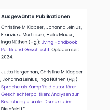
Ausgewählte Publikationen
Christine M.
Klapeer
Johanna
Leinius
,
,
Franziska
Martinsen
Heike
Mauer
,
,
Inga
Nüthen
(Hg.):
Living Handbook
Politik und Geschlecht.
Opladen
seit
2024.
Jutta
Hergenhan
Christine M.
Klapeer
,
Johanna
Leinius
Inga
Nüthen
,
,
(Hg.):
Sprache als Kampffeld autoritärer
Geschlechterpolitiken: Analysen zur
Bedrohung pluraler Demokratien.
Bielefeld
i.E..