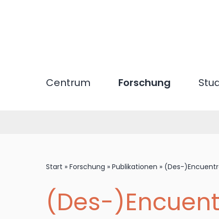
Direkt
zum
Inhalt
Centrum
Forschung
Stu
Start
»
Forschung
»
Publikationen
»
(Des-)Encuentro
(Des-)Encuent