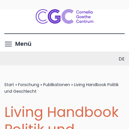
Direkt
zum
Inhalt
Menüsichtbarkeit umschalte
Menü
DE
Start
»
Forschung
»
Publikationen
»
Living Handbook Politik
und Geschlecht
Living Handbook