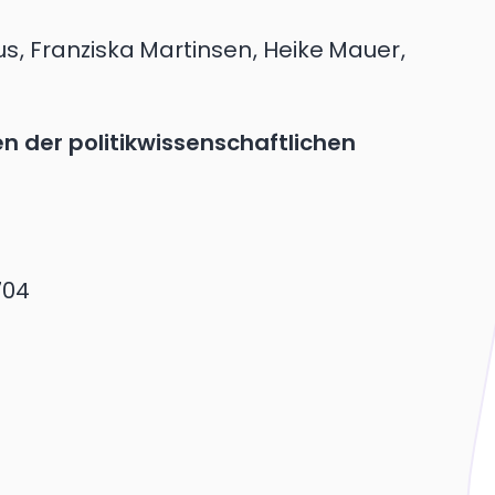
us
,
Franziska
Martinsen
,
Heike
Mauer
,
en der politikwissenschaftlichen
704