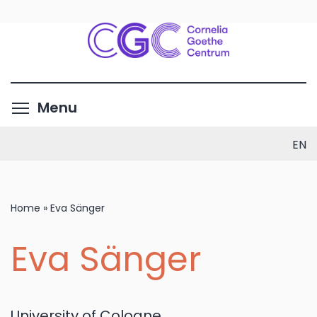
Skip
to
main
content
Toggle menu visibility
Menu
EN
Home
»
Eva Sänger
Eva Sänger
University of Cologne