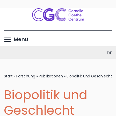
Direkt
zum
Inhalt
Menüsichtbarkeit umschalte
Menü
DE
Start
»
Forschung
»
Publikationen
»
Biopolitik und Geschlecht
Biopolitik und
Geschlecht