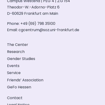
Campus Westend | PEG 4 | 2.G 154
Theodor-W.-Adorno-Platz 6
D-60629 Frankfurt am Main
Phone: +49 (69) 798 35100
Email:
cgcentrum@soz.uni-frankfurt.de
The Center
Research
Gender Studies
Events
Service
Friends’ Association
GeFo Hessen
Contact
Legal Notice