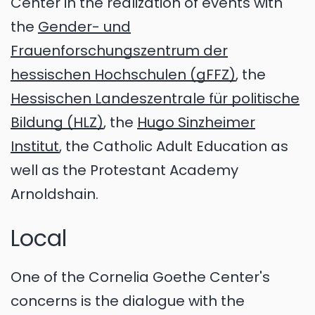
Center in the realization of events with
the
Gen­der- und
Frauenforschungszentrum der
hessischen Hochschulen (gFFZ)
, the
Hessischen Landes­zentra­le für politische
Bildung (HLZ)
, the
Hugo Sinzheimer
Institut
, the Catholic Adult Education as
well as the Protestant Academy
Arnoldshain.
Local
One of the Cornelia Goethe Center's
concerns is the dialogue with the