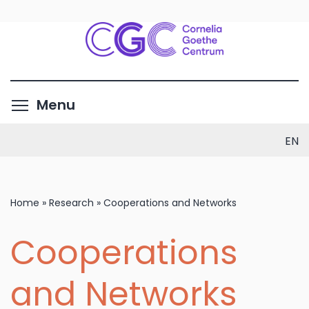
Skip
to
main
content
Toggle menu visibility
Menu
EN
Home
»
Research
»
Cooperations and Networks
Cooperations
and Networks