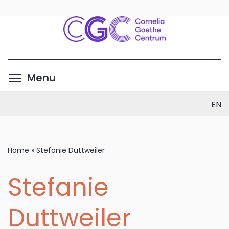
Skip
to
main
content
Toggle menu visibility
Menu
EN
Home
»
Stefanie Duttweiler
Stefanie
Duttweiler