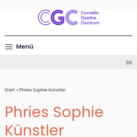
Direkt
zum
Inhalt
Menüsichtbarkeit umschalte
Menü
DE
Start
»
Phries Sophie Künstler
Phries Sophie
Künstler