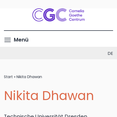
Direkt
zum
Inhalt
Menüsichtbarkeit umschalte
Menü
DE
Start
»
Nikita Dhawan
Nikita Dhawan
Technische Universität Dresden