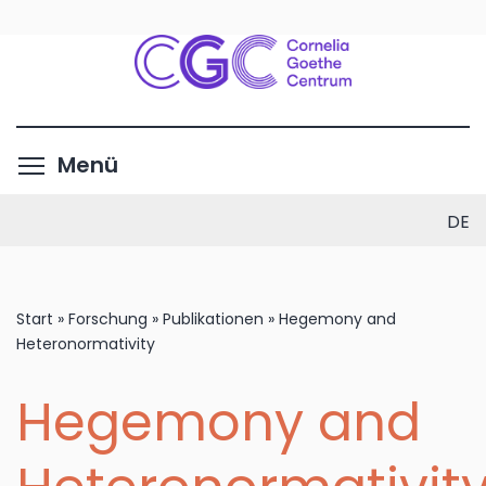
Direkt
zum
Inhalt
Menüsichtbarkeit umschalte
Menü
DE
Start
»
Forschung
»
Publikationen
»
Hegemony and
Heteronormativity
Hegemony and