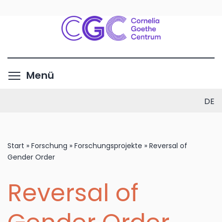
Direkt
zum
Inhalt
Menüsichtbarkeit umschalte
Menü
DE
Start
»
Forschung
»
Forschungsprojekte
»
Reversal of
Gender Order
Reversal of