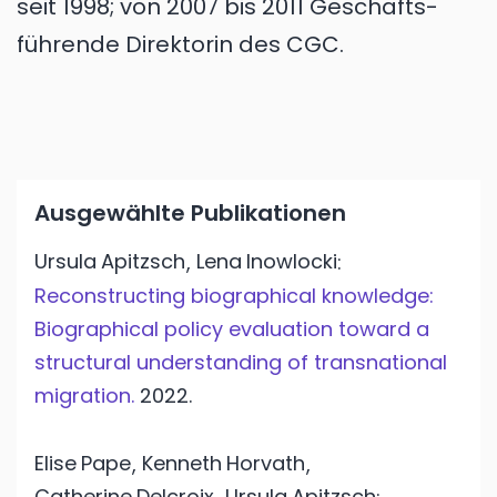
seit 1998; von 2007 bis 2011 Geschäfts­
führende Direktorin des CGC.
Ausgewählte Publikationen
Ursula
Apitzsch
Lena
Inowlocki
,
:
Reconstructing biographical knowledge:
Biographical policy evaluation toward a
structural understanding of transnational
migration.
2022.
Elise
Pape
Kenneth
Horvath
,
,
Catherine
Delcroix
Ursula
Apitzsch