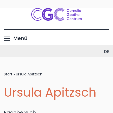
Direkt
zum
Inhalt
Menüsichtbarkeit umschalte
Menü
DE
Start
»
Ursula Apitzsch
Ursula Apitzsch
Fachbereich