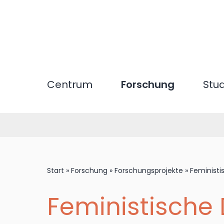
Direkt
zum
Inhalt
Centrum
Forschung
Stu
Start
»
Forschung
»
Forschungsprojekte
»
Feministi
Feministische 