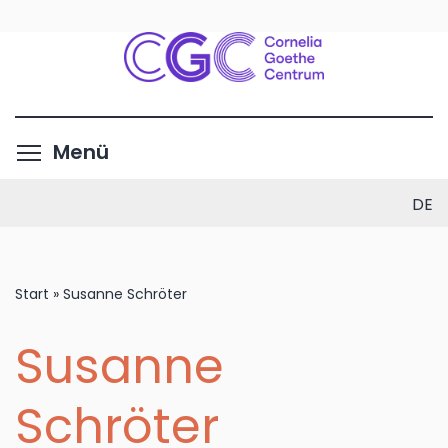
Direkt
zum
Inhalt
Menüsichtbarkeit umschalte
Menü
DE
Start
»
Susanne Schröter
Susanne
Schröter