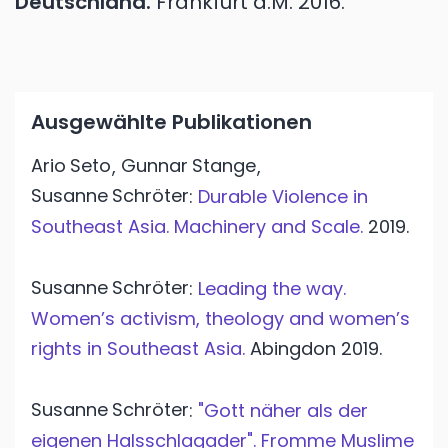
Deutschland.
Frankfurt a.M.
2016.
Ausgewählte Publikationen
Ario
Seto
Gunnar
Stange
,
,
Susanne
Schröter
:
Durable Violence in
Southeast Asia. Machinery and Scale.
2019.
Susanne
Schröter
:
Leading the way.
Women’s activism, theology and women’s
rights in Southeast Asia.
Abingdon
2019.
Susanne
Schröter
:
"Gott näher als der
eigenen Halsschlagader". Fromme Muslime