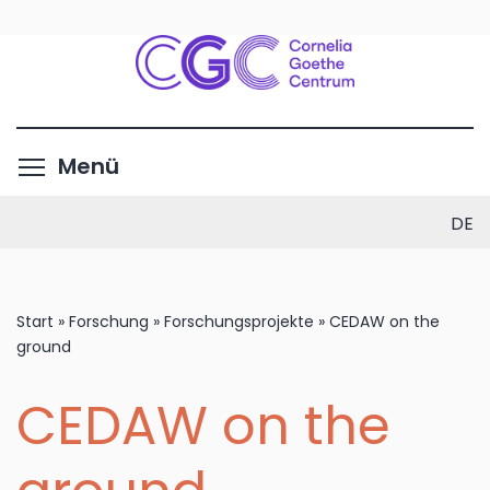
Direkt
zum
Inhalt
Menüsichtbarkeit umschalte
Menü
DE
Start
»
Forschung
»
Forschungsprojekte
»
CEDAW on the
ground
CEDAW on the