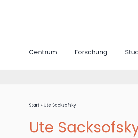
Direkt
zum
Inhalt
Centrum
Forschung
Stu
Start
»
Ute Sacksofsky
Ute Sacksofsk