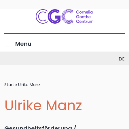
Direkt
zum
Inhalt
Menüsichtbarkeit umschalte
Menü
DE
Start
»
Ulrike Manz
Ulrike Manz
Gesundheitsförderung /