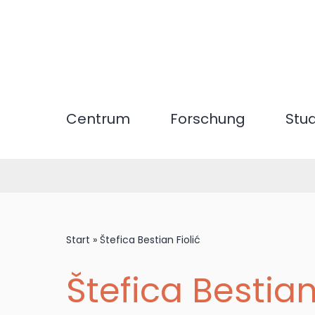
Direkt
zum
Inhalt
Centrum
Forschung
Stu
Start
»
Štefica Bestian Fiolić
Štefica Bestian