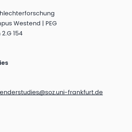
hlechterforschung
mpus Westend | PEG
 2.G 154
ies
enderstudies@soz.uni-frankfurt.de