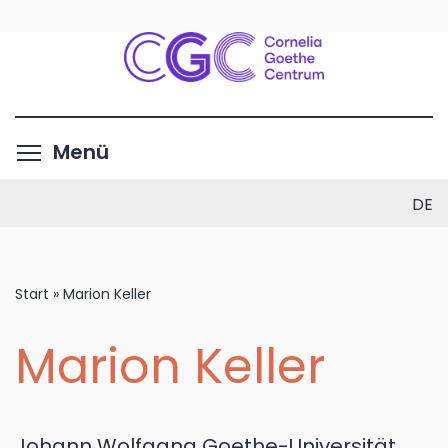
Direkt
zum
Inhalt
Menüsichtbarkeit umschalte
Menü
DE
Start
»
Marion Keller
Marion Keller
Johann Wolfgang Goethe-Universität