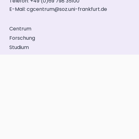
Telefon: +49 (0)69 798 35100
E-Mail:
cgcentrum@soz.uni-frankfurt.de
Centrum
Forschung
Studium
Veranstaltungen
Service
Förderkreis
GeFo Hessen
Kontakt
Impressum
Datenschutz
Anmelden