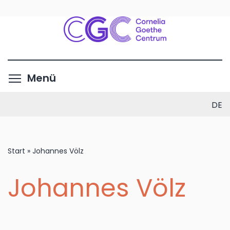
Direkt
zum
Inhalt
Menüsichtbarkeit umschalte
Menü
DE
Start
»
Johannes Völz
Johannes Völz