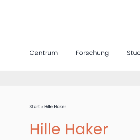
Direkt
zum
Inhalt
Centrum
Forschung
Stu
Start
»
Hille Haker
Hille Haker