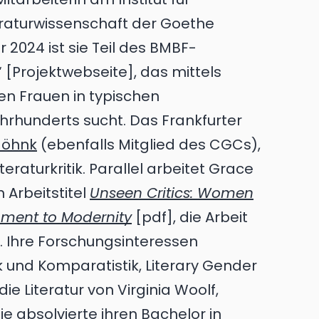
eraturwissenschaft der Goethe
r 2024 ist sie Teil des BMBF-
“ [Projektwebseite], das mittels
n Frauen in typischen
rhunderts sucht. Das Frankfurter
 Jöhnk
(ebenfalls Mitglied des CGCs),
eraturkritik. Parallel arbeitet Grace
 Arbeitstitel
Unseen Critics: Women
nment to Modernity
[pdf], die Arbeit
t. Ihre Forschungsinteressen
k und Komparatistik, Literary Gender
ie Literatur von Virginia Woolf,
Sie absolvierte ihren Bachelor in