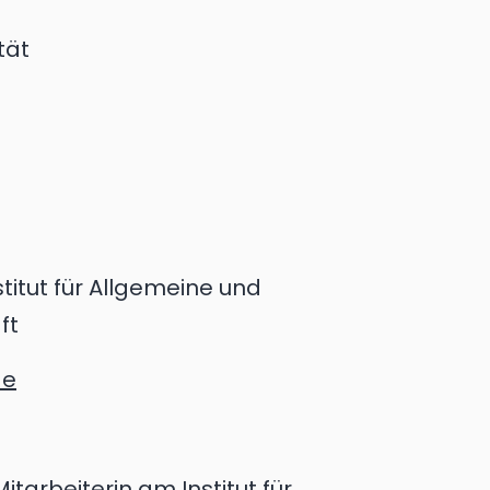
tät
titut für Allgemeine und
ft
de
itarbeiterin am Institut für