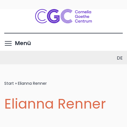
Direkt
zum
Inhalt
Menüsichtbarkeit umschalte
Menü
DE
Start
»
Elianna Renner
Elianna Renner