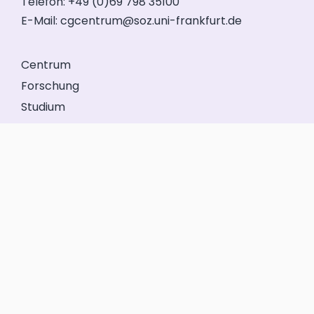
Telefon: +49 (0)69 798 35100
E-Mail:
cgcentrum@soz.uni-frankfurt.de
Centrum
Forschung
Studium
Veranstaltungen
Service
Förderkreis
GeFo Hessen
Kontakt
Impressum
Datenschutz
Anmelden