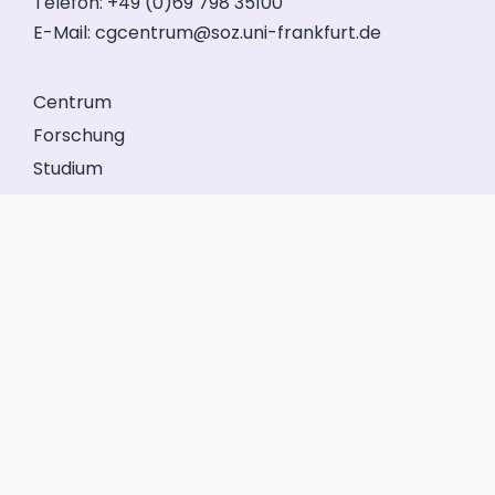
Telefon: +49 (0)69 798 35100
E-Mail:
cgcentrum@soz.uni-frankfurt.de
Centrum
Forschung
Studium
Veranstaltungen
Service
Förderkreis
GeFo Hessen
Kontakt
Impressum
Datenschutz
Anmelden