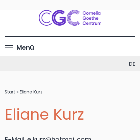
Direkt
zum
Inhalt
Menüsichtbarkeit umschalte
Menü
DE
Start
»
Eliane Kurz
Eliane Kurz
E-Mail:
e.kurz@hotmail.com