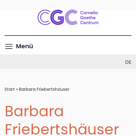
Direkt
zum
Inhalt
Menüsichtbarkeit umschalte
Menü
DE
Start
»
Barbara Friebertshäuser
Barbara
Friebertshäuser