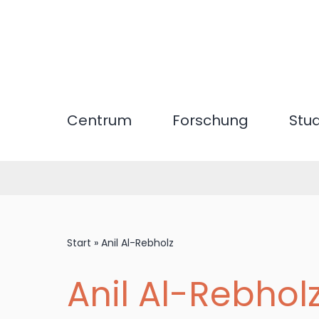
Direkt
zum
Inhalt
Centrum
Forschung
Stu
Start
»
Anil Al-Rebholz
Anil Al-Rebhol