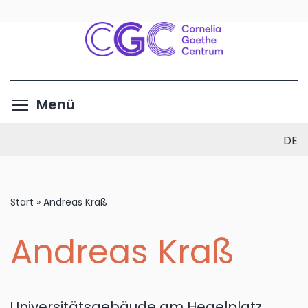
Direkt
zum
Inhalt
Menüsichtbarkeit umschalte
Menü
DE
Start
»
Andreas Kraß
Andreas Kraß
Universitätsgebäude am Hegelplatz