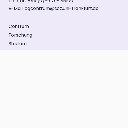
Telefon: +49 (0)69 798 35100
E-Mail:
cgcentrum@soz.uni-frankfurt.de
Centrum
Forschung
Studium
Veranstaltungen
Service
Förderkreis
GeFo Hessen
Kontakt
Impressum
Datenschutz
Anmelden