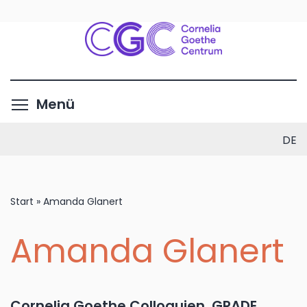
Direkt
zum
Inhalt
Menüsichtbarkeit umschalte
Menü
DE
Start
»
Amanda Glanert
Amanda Glanert
Cornelia Goethe Colloquien, GRADE