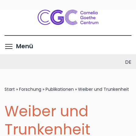
Direkt
zum
Inhalt
Menüsichtbarkeit umschalte
Menü
DE
Start
»
Forschung
»
Publikationen
»
Weiber und Trunkenheit
Weiber und
Trunkenheit