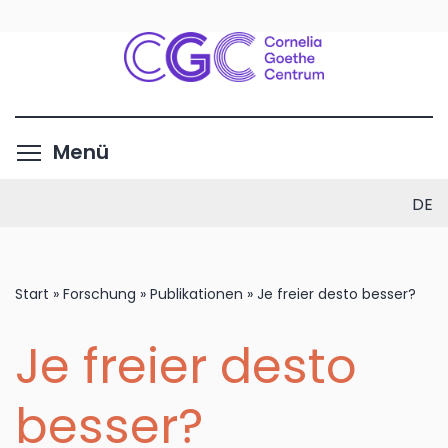
Direkt
zum
Inhalt
Menüsichtbarkeit umschalte
Menü
DE
Start
»
Forschung
»
Publikationen
»
Je freier desto besser?
Je freier desto
besser?