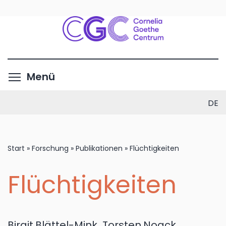
Direkt
zum
Inhalt
Menüsichtbarkeit umschalte
Menü
DE
Start
»
Forschung
»
Publikationen
»
Flüchtigkeiten
Flüchtigkeiten
Birgit
Blättel-Mink
,
Torsten
Noack
,