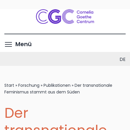
Direkt
zum
Inhalt
Menüsichtbarkeit umschalte
Menü
DE
Start
»
Forschung
»
Publikationen
»
Der transnationale
Feminismus stammt aus dem Süden
Der