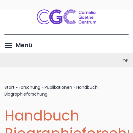
Direkt
zum
Inhalt
Menüsichtbarkeit umschalte
Menü
DE
Start
»
Forschung
»
Publikationen
»
Handbuch
Biographieforschung
Handbuch