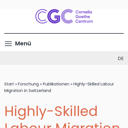
Direkt
zum
Inhalt
Menüsichtbarkeit umschalte
Menü
DE
Start
»
Forschung
»
Publikationen
»
Highly-Skilled Labour
Migration in Switzerland
Highly-Skilled