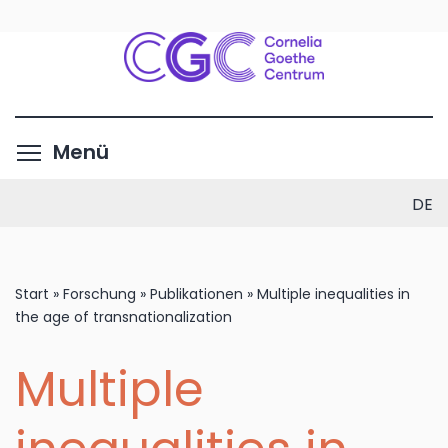
Direkt
zum
Inhalt
Menüsichtbarkeit umschalte
Menü
DE
Start
»
Forschung
»
Publikationen
»
Multiple inequalities in
the age of transnationalization
Multiple