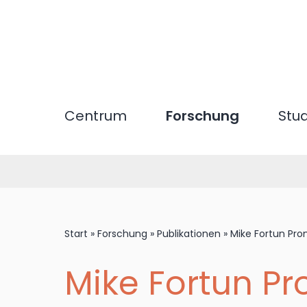
Direkt
zum
Inhalt
Centrum
Forschung
Stu
Start
»
Forschung
»
Publikationen
»
Mike Fortun Pr
Mike Fortun Pr