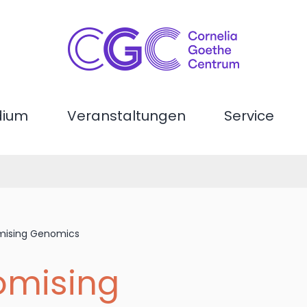
dium
Veranstaltungen
Service
omising Genomics
omising