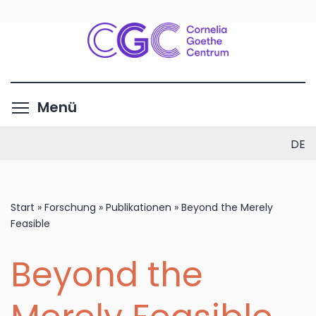
Direkt
zum
Inhalt
Menüsichtbarkeit umschalte
Menü
DE
Start
»
Forschung
»
Publikationen
»
Beyond the Merely
Feasible
Beyond the