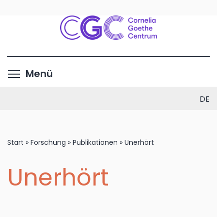
Direkt
zum
Inhalt
Menüsichtbarkeit umschalte
Menü
DE
Start
»
Forschung
»
Publikationen
»
Unerhört
Unerhört