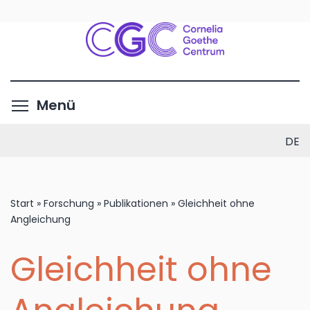
Direkt
zum
Inhalt
Menüsichtbarkeit umschalte
Menü
DE
Start
»
Forschung
»
Publikationen
»
Gleichheit ohne
Angleichung
Gleichheit ohne