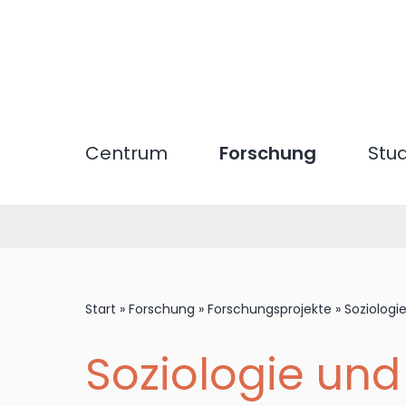
Direkt
zum
Inhalt
Centrum
Forschung
Stu
Start
»
Forschung
»
Forschungsprojekte
»
Soziologi
Soziologie un