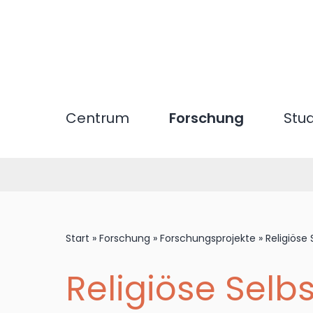
Direkt
zum
Inhalt
Centrum
Forschung
Stu
Start
»
Forschung
»
Forschungsprojekte
»
Religiöse
Religiöse Selb