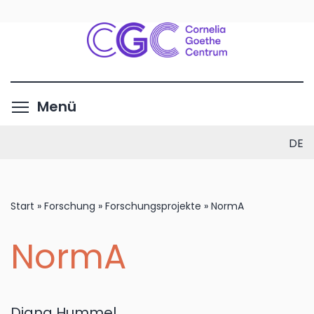
Direkt
zum
Inhalt
Menüsichtbarkeit umschalte
Menü
DE
Start
»
Forschung
»
Forschungsprojekte
»
NormA
NormA
Diana Hummel