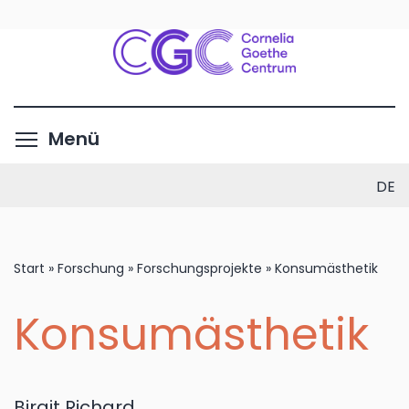
Direkt
zum
Inhalt
Menüsichtbarkeit umschalte
Menü
DE
Start
»
Forschung
»
Forschungsprojekte
»
Konsumästhetik
Konsumästhetik
Birgit Richard